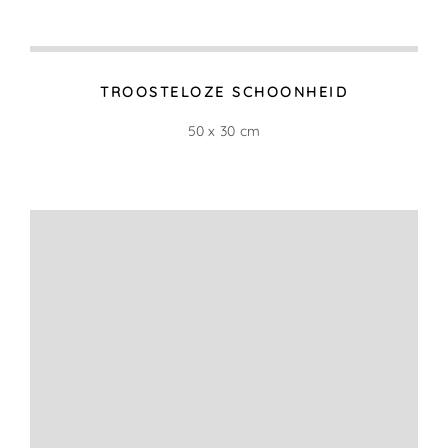
30 x 15 cm
SCHEMMERSTEEG
15 x 10 cm
RODE LOPER (VERKOCHT)
30 x 54 cm