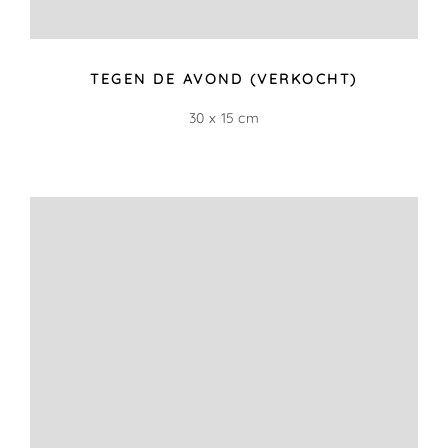
RIJ OP DE WEILANDEN (VERKOCHT)
6 x 14 cm
STILLE GRIJZEN
54 x 27 cm
ZONDER TITEL (VERKOCHT)
6 x 12 cm