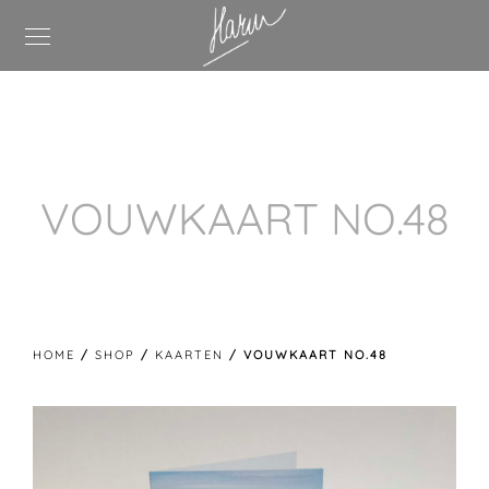
VOUWKAART NO.48
HOME
/
SHOP
/
KAARTEN
/ VOUWKAART NO.48