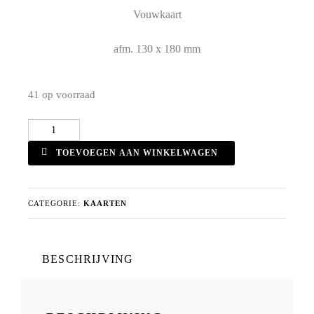
Vouwkaart
afm. 130 x 180 mm
41 op voorraad
Vouwkaart
No.37
TOEVOEGEN AAN WINKELWAGEN
aantal
CATEGORIE:
KAARTEN
BESCHRIJVING